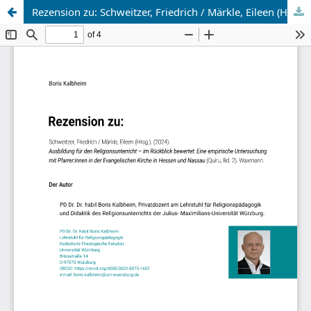
Rezension zu: Schweitzer, Friedrich / Märkle, Eileen (Hrsg.). (2024). Ausbildung für den Religionsunterricht – im Rückblick bewertet: Eine empirische Untersuchung mit Pfarrer:innen in der Evangelischen Kirche in Hessen und Nassau (Quiru, Bd. 2). Waxmann.