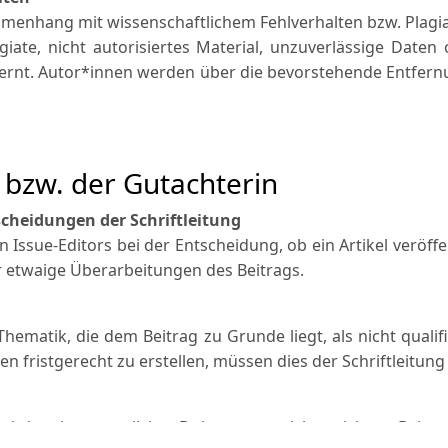
menhang mit wissenschaftlichem Fehlverhalten bzw. Plagi
lagiate, nicht autorisiertes Material, unzuverlässige Date
fernt. Autor*innen werden über die bevorstehende Entfernu
bzw. der Gutachterin
scheidungen der Schriftleitung
n Issue-Editors bei der Entscheidung, ob ein Artikel veröffe
 etwaige Überarbeitungen des Beitrags.
Thematik, die dem Beitrag zu Grunde liegt, als nicht qualif
en fristgerecht zu erstellen, müssen dies der Schriftleitun
kript als vertrauliches Dokument, welches nicht an Dritt