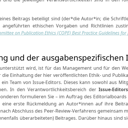
ines Beitrags beteiligt sind (der*die Autor*in; die Schriftle
 angeführten ethischen Vorgaben und Richtlinien zust
ittee on Publication Ethics (COPE) Best Practice Guidelines for 
ung und der ausgabenspezifischen 
 unterstützt wird, ist für das Management und für den Web-
r die Einhaltung der hier veröffentlichten Ethik- und Publik
d ein Team von Issue-Editors. Dieses kann sowohl aus Mitg
en. In den Verantwortlichkeitsbereich der
Issue-Editors
onderen formulieren Sie – im Auftrag des Editorialboards 
en eine erste Rückmeldung an Autor*innen auf ihre Bei
nach Abschluss des Peer-Review-Verfahrens gemeinsam mit
nfalls überarbeiteten) Beitrages. Darüber hinaus sind sie