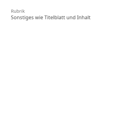
Rubrik
Sonstiges wie Titelblatt und Inhalt
Lizenz
Dieses Werk steht unter der
Lizenz Creative Commons
Namensnennung 4.0 International
.
ÖRF - Österreichisches Religionspädagogisches