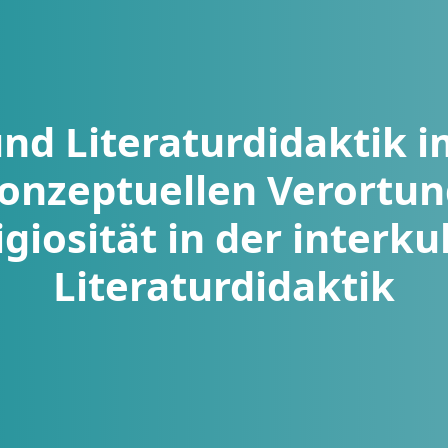
und Literaturdidaktik 
konzeptuellen Verortun
igiosität in der interku
Literaturdidaktik