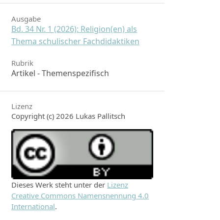
Ausgabe
Bd. 34 Nr. 1 (2026): Religion(en) als
Thema schulischer Fachdidaktiken
Rubrik
Artikel - Themenspezifisch
Lizenz
Copyright (c) 2026 Lukas Pallitsch
Dieses Werk steht unter der
Lizenz
Creative Commons Namensnennung 4.0
International
.